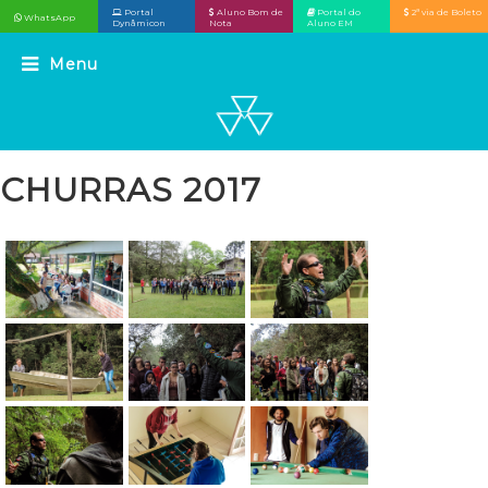
Portal
Aluno Bom de
Portal do
2ª via de Boleto
WhatsApp
Dynâmicon
Nota
Aluno EM
CHURRAS 2017