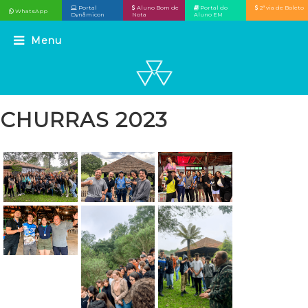
Portal
Aluno Bom de
Portal do
2ª via de Boleto
WhatsApp
Dynâmicon
Nota
Aluno EM
CHURRAS 2023